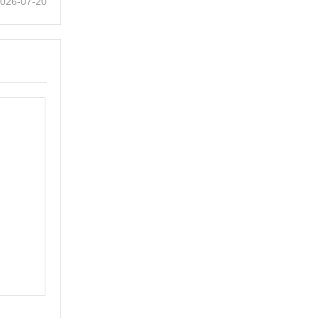
026-07-20
）