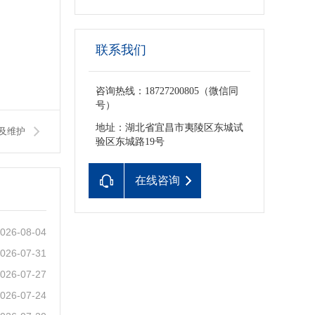
联系我们
咨询热线：18727200805（微信同
号）
地址：湖北省宜昌市夷陵区东城试
及维护
验区东城路19号
在线咨询
026-08-04
026-07-31
026-07-27
026-07-24