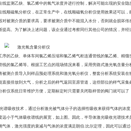
在线监测乙炔、氯乙烯中的氧气浓度并进行控制，解决可能出现的安全隐
在线顺磁氧分析仪，在正常生产中，在线顺磁氧分析仪使用效果还可以，
器对被测介质的要求高，要求被测介质中不能混入水分，否则就会损坏传
断提高。为了解决上述问题，该企业通过考察同行其他公司的情况，并经
工序的乙炔、单体车间氯乙烯压缩和氯乙烯气柜连通管线的氯乙烯、精馏
管线的氯乙烯等。根据工艺点的现场情况来看，采用旁路式激光氧含量分
将被测介质导入到样品预处理系统和激光氧分析仪，整套分析系统安装在
能直接排放到大气，分析之后的样气返回至原管道，这些部位的样气采集
分析仪系统日常维护方便，定期标定时只需要关闭取样管的阀门就可以了
种光谱吸收技术，通过分析激光被气体分子的选择性吸收来获得气体的浓度
度远小于气体吸收谱线的展宽，如上图。因此，半导体激光吸收光谱技术
测气体，激光强度的衰减与气体的浓度满足朗伯.比尔定理，因此可以通过