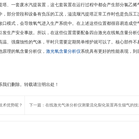
提塔、一套废水汽提装置，这七套装置在运行过程中都会产生部分氯乙烯
中，部分管段和设备有负压的工况，溢流堰汽提塔正常工作时也是负压工
敞口模式，会导致氧气进入生产系统中。在上述这些位置都很容易造成空
引发生产安全事故。所以，在这些位置需要配备四台激光在线氧含量分析
高温、强腐蚀性的气体，平时只需要定期简单维护就可以了。核心部件不
他原理的氧含量分析仪，
激光氧含量分析仪
系统具有更好的性能表现，到
系我们删除。转载请注明出处！
技术优势呢？
下一篇：在线激光气体分析仪测量流化裂化装置再生烟气的技