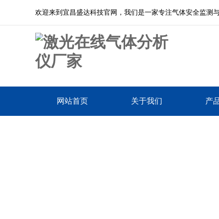
欢迎来到宜昌盛达科技官网，我们是一家专注气体安全监测
网站首页
关于我们
产