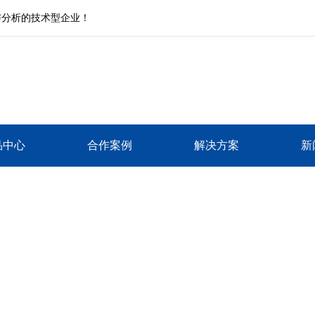
与分析的技术型企业！
品中心
合作案例
解决方案
新