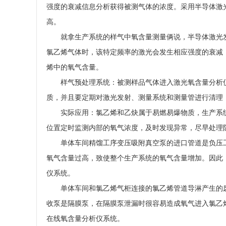
强度的衰减信息分析获得被测气体的浓度。采用半导体激
高。
就拿生产系统的样气中氧含量测量俩说，半导体激光
氯乙烯气体时，该特定频率的激光会发生相应强度的衰减
烯中的氧气含量。
样气预处理系统：被测样品气体进入激光氧含量分析
质，并且要定期对激光发射、测量系统和测量管进行清理
实际应用：氯乙烯和乙炔属于易燃易爆物质，生产系
位置定时监测内部的氧气浓度，及时发现异常，尽早处理
单体车间精馏工序变压吸附真空泵的进口管道是负压
氧气含量过高，致使整个生产系统的氧气含量增加。因此
仪系统。
单体车间和氯乙烯气柜连接的氯乙烯管道导淋产生的
收泵是隔膜泵，在隔膜泵泄漏时很容易造成氧气进入氯乙
在线氧含量分析仪系统。