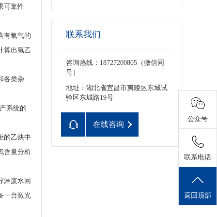
果可靠性
联系我们
含有氧气的
计算出氯乙
咨询热线：18727200805（微信同
号）
和各类杂
地址：湖北省宜昌市夷陵区东城试
验区东城路19号
产系统的
公众号
在线咨询
柜的乙炔中
氧含量分析
联系电话
导淋废水回
备一台激光
返回顶部