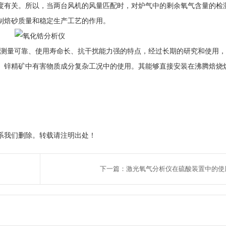
度有关。所以，当两台风机的风量匹配时，对炉气中的剩余氧气含量的检
制焙砂质量和稳定生产工艺的作用。
测量可靠、使用寿命长、抗干扰能力强的特点，经过长期的研究和使用，
、锌精矿中有害物质成分复杂工况中的使用。其能够直接安装在沸腾焙烧
系我们删除。转载请注明出处！
下一篇：激光氧气分析仪在硫酸装置中的使