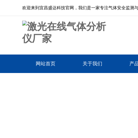
欢迎来到宜昌盛达科技官网，我们是一家专注气体安全监测
网站首页
关于我们
产