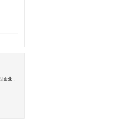
）
型企业，