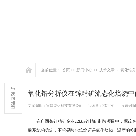
当前位置：
首页
>>
新闻中心
>>
技术文章
»
氧化锆分
氧化锆分析仪在锌精矿流态化焙烧中
文案编辑：宜昌盛达科技有限公司
阅读量：
2324 次
发表时间：20
在广西某锌精矿企业22kt/a锌精矿制酸项目中，
酸系统的稳定，不管是酸化焙烧还是氧化焙烧，温度的控