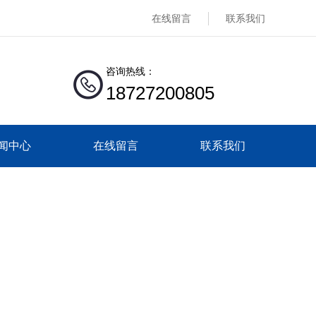
在线留言
联系我们
咨询热线：
18727200805
闻中心
在线留言
联系我们