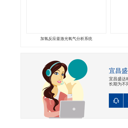
加氢反应釜激光氧气分析系统
宜昌盛
宜昌盛达
长期为不