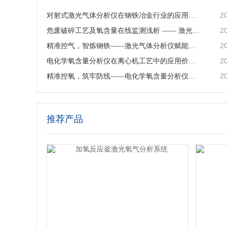
2
对射式激光气体分析仪在钢铁冶金行业的应用与行业价值
2
危废破碎工艺及氧含量在线监测浅析 —— 激光气体分析仪在工艺安全中的应用
2
精准控气，智炼钢铁——激光气体分析仪赋能钢铁冶炼高效低碳生产
2
电化学氧含量分析仪在离心机工艺中的应用价值与产品解析
2
精准控氧，筑牢防线——电化学氧含量分析仪在反应釜工艺中的深度应用
推荐产品