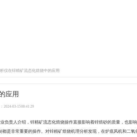
析仪在锌精矿流态化焙烧中的应用
的应用
24-03-15 08:41:29
据该企业负责人介绍，锌精矿流态化焙烧操作直接影响着锌焙砂的质量，也影
制都是非常重要的操作。对锌精矿焙烧机理分析发现，在炉底风机和二氧