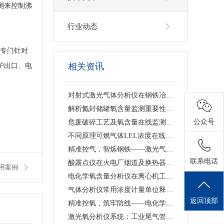
测来控制沸
行业动态
专门针对
相关资讯
炉出口、电
对射式激光气体分析仪在钢铁冶金行业的应用与行业价值
解析氮封储罐氧含量监测重要性，原位单端直插激光气体分析仪的落地应用与工艺价值
公众号
危废破碎工艺及氧含量在线监测浅析 —— 激光气体分析仪在工艺安全中的应用
不同原理可燃气体LEL浓度在线监测仪技术特点及工业选型指南
精准控气，智炼钢铁——激光气体分析仪赋能钢铁冶炼高效低碳生产
联系电话
酸露点仪在火电厂烟道及换热器防腐中的应用
用案例
电化学氧含量分析仪在离心机工艺中的应用价值与产品解析
气体分析仪常用浓度计量单位释义、换算关系及适用场景说明
返回顶部
精准控氧，筑牢防线——电化学氧含量分析仪在反应釜工艺中的深度应用
激光氧分析仪系统：工业尾气管道精准测氧、筑牢工艺安全防线