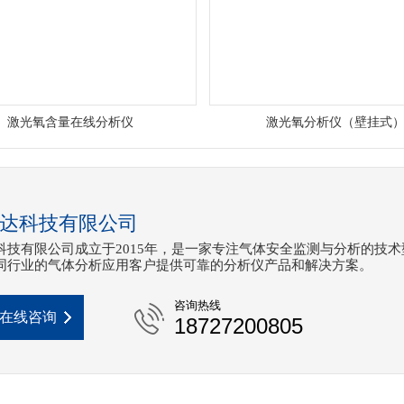
激光氧含量在线分析仪
激光氧分析仪（壁挂式
达科技有限公司
科技有限公司成立于2015年，是一家专注气体安全监测与分析的技术
同行业的气体分析应用客户提供可靠的分析仪产品和解决方案。
咨询热线
在线咨询
18727200805