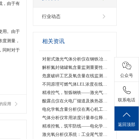
成，由于有
行业动态
使用。由于
相关资讯
浓度测量，
，同时对于
对射式激光气体分析仪在钢铁冶金行业的应用与行业价值
解析氮封储罐氧含量监测重要性，原位单端直插激光气体分析仪的落地应用与工艺价值
公众号
危废破碎工艺及氧含量在线监测浅析 —— 激光气体分析仪在工艺安全中的应用
不同原理可燃气体LEL浓度在线监测仪技术特点及工业选型指南
精准控气，智炼钢铁——激光气体分析仪赋能钢铁冶炼高效低碳生产
联系电话
酸露点仪在火电厂烟道及换热器防腐中的应用
的应用
电化学氧含量分析仪在离心机工艺中的应用价值与产品解析
气体分析仪常用浓度计量单位释义、换算关系及适用场景说明
返回顶部
精准控氧，筑牢防线——电化学氧含量分析仪在反应釜工艺中的深度应用
激光氧分析仪系统：工业尾气管道精准测氧、筑牢工艺安全防线