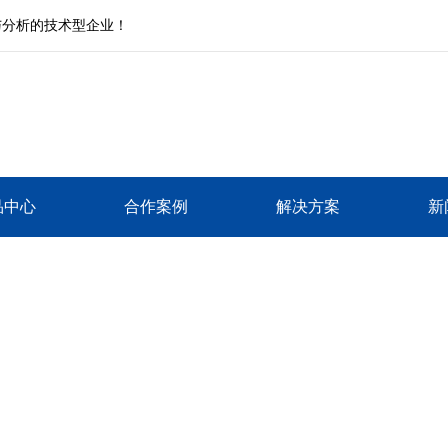
与分析的技术型企业！
品中心
合作案例
解决方案
新