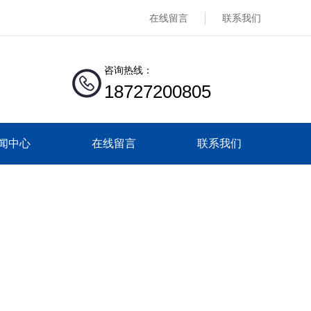
在线留言
联系我们
咨询热线：
18727200805
闻中心
在线留言
联系我们