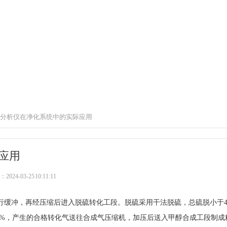
分析仪在净化系统中的实际应用
应用
24-03-25 10:11:11
行缓冲，再经压缩后进入脱硫转化工段。脱硫采用干法脱硫，总硫脱小于
5%，产生的合格转化气送往合成气压缩机，加压后送入甲醇合成工段制成