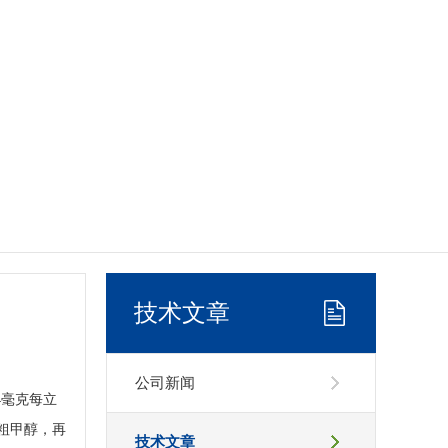
技术文章
公司新闻
4毫克每立
粗甲醇，再
技术文章