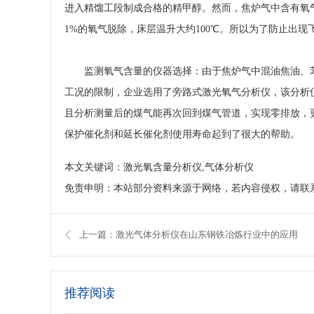
进入精馏工段制成合格的精甲醇。然而，焦炉气中含有氧
1%的氧气脱除，床层温升大约100℃。所以为了防止出
监测氧气含量的仪器选择：由于焦炉气中混油焦油、
工况的限制，企业选用了旁路式激光氧气分析仪，该分析
且分析测量后的煤气能再次回到煤气管道，实现零排放，
保护催化剂和延长催化剂使用寿命起到了很大的帮助。
本文关键词：激光氧含量分析仪,气体分析仪
免责申明：本站部分资料来源于网络，若内容侵权，请联
上一篇：激光气体分析仪在山东钢铁冶炼行业中的应用
推荐阅读