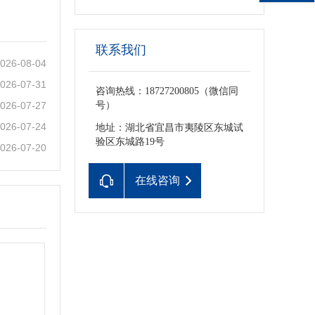
联系我们
026-08-04
026-07-31
咨询热线：18727200805（微信同
026-07-27
号）
026-07-24
地址：湖北省宜昌市夷陵区东城试
验区东城路19号
026-07-20
在线咨询