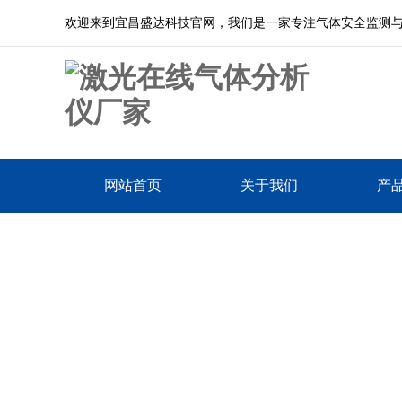
欢迎来到宜昌盛达科技官网，我们是一家专注气体安全监测
网站首页
关于我们
产