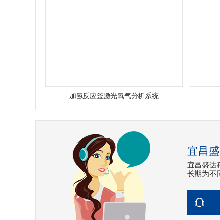
加氢反应釜激光氧气分析系统
宜昌盛
宜昌盛达
长期为不