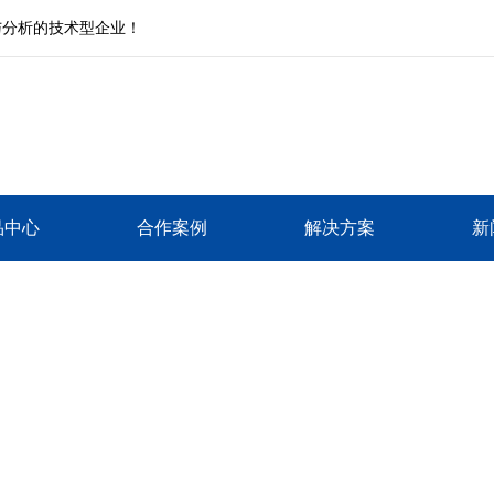
与分析的技术型企业！
品中心
合作案例
解决方案
新