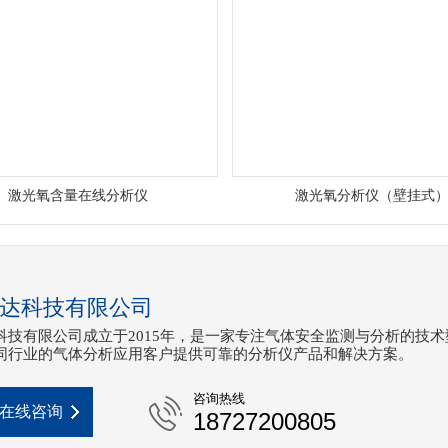
激光氧含量在线分析仪
激光氧分析仪（壁挂式
达科技有限公司
科技有限公司成立于2015年，是一家专注气体安全监测与分析的技术
同行业的气体分析应用客户提供可靠的分析仪产品和解决方案。
咨询热线
在线咨询
18727200805