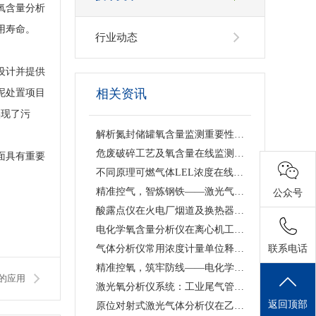
氧含量分析
用寿命。
行业动态
设计并提供
相关资讯
泥处置项目
实现了污
解析氮封储罐氧含量监测重要性，原位单端直插激光气体分析仪的落地应用与工艺价值
危废破碎工艺及氧含量在线监测浅析 —— 激光气体分析仪在工艺安全中的应用
面具有重要
不同原理可燃气体LEL浓度在线监测仪技术特点及工业选型指南
精准控气，智炼钢铁——激光气体分析仪赋能钢铁冶炼高效低碳生产
公众号
酸露点仪在火电厂烟道及换热器防腐中的应用
电化学氧含量分析仪在离心机工艺中的应用价值与产品解析
气体分析仪常用浓度计量单位释义、换算关系及适用场景说明
联系电话
精准控氧，筑牢防线——电化学氧含量分析仪在反应釜工艺中的深度应用
的应用
激光氧分析仪系统：工业尾气管道精准测氧、筑牢工艺安全防线
返回顶部
原位对射式激光气体分析仪在乙烯裂解炉烟道CO检测中的应用