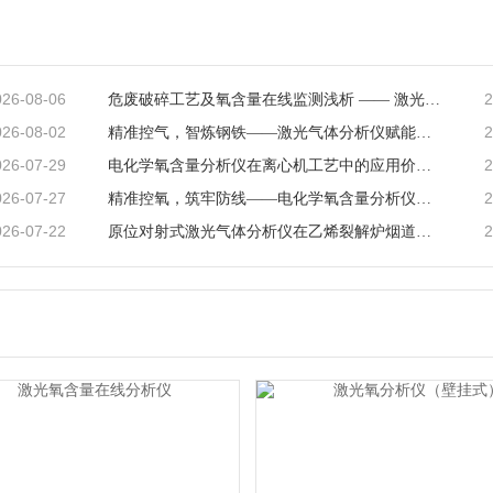
026-08-06
2
危废破碎工艺及氧含量在线监测浅析 —— 激光气体分析仪在工艺安全中的应用
026-08-02
2
精准控气，智炼钢铁——激光气体分析仪赋能钢铁冶炼高效低碳生产
026-07-29
2
电化学氧含量分析仪在离心机工艺中的应用价值与产品解析
026-07-27
2
精准控氧，筑牢防线——电化学氧含量分析仪在反应釜工艺中的深度应用
026-07-22
2
原位对射式激光气体分析仪在乙烯裂解炉烟道CO检测中的应用