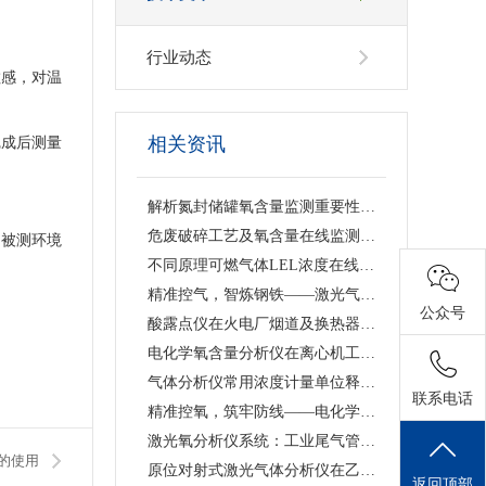
行业动态
敏感，对温
相关资讯
完成后测量
解析氮封储罐氧含量监测重要性，原位单端直插激光气体分析仪的落地应用与工艺价值
危废破碎工艺及氧含量在线监测浅析 —— 激光气体分析仪在工艺安全中的应用
制被测环境
不同原理可燃气体LEL浓度在线监测仪技术特点及工业选型指南
精准控气，智炼钢铁——激光气体分析仪赋能钢铁冶炼高效低碳生产
公众号
酸露点仪在火电厂烟道及换热器防腐中的应用
电化学氧含量分析仪在离心机工艺中的应用价值与产品解析
气体分析仪常用浓度计量单位释义、换算关系及适用场景说明
联系电话
精准控氧，筑牢防线——电化学氧含量分析仪在反应釜工艺中的深度应用
激光氧分析仪系统：工业尾气管道精准测氧、筑牢工艺安全防线
的使用
原位对射式激光气体分析仪在乙烯裂解炉烟道CO检测中的应用
返回顶部