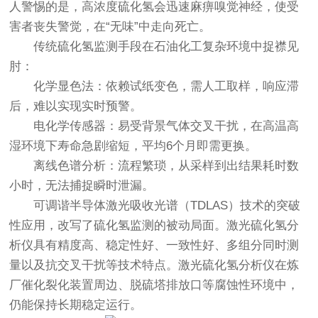
人警惕的是，高浓度硫化氢会迅速麻痹嗅觉神经，使受
害者丧失警觉，在“无味”中走向死亡。
传统硫化氢监测手段在石油化工复杂环境中捉襟见
肘：
化学显色法：依赖试纸变色，需人工取样，响应滞
后，难以实现实时预警。
电化学传感器：易受背景气体交叉干扰，在高温高
湿环境下寿命急剧缩短，平均6个月即需更换。
离线色谱分析：流程繁琐，从采样到出结果耗时数
小时，无法捕捉瞬时泄漏。
可调谐半导体激光吸收光谱（TDLAS）技术的突破
性应用，改写了硫化氢监测的被动局面。激光硫化氢分
析仪具有精度高、稳定性好、一致性好、多组分同时测
量以及抗交叉干扰等技术特点。
激光硫化氢分析仪
在炼
厂催化裂化装置周边、脱硫塔排放口等腐蚀性环境中，
仍能保持长期稳定运行。