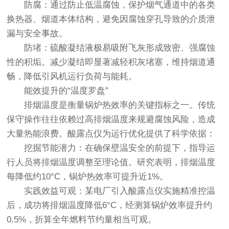
防腐：通过防止低温腐蚀，保护烟气通道中的各类
换热器、烟道本体结构，避免因腐蚀穿孔导致的介质泄
漏与安全事故。
防堵：硫酸凝结液极易吸附飞灰形成致密、强腐蚀
性的积垢。减少凝结即显著减轻积灰堵塞，维持烟道通
畅，降低引风机运行负荷与能耗。
能效提升的“温度罗盘”
排烟温度是衡量锅炉热效率的关键指标之一。传统
保守操作往往依赖过高排烟温度来规避腐蚀风险，造成
大量热能浪费。酸露点仪为运行优化提供了科学依据：
挖掘节能潜力：在确保壁温安全的前提下，指导运
行人员将排烟温度调整至理论值。研究表明，排烟温度
每降低约10°C，锅炉热效率可提升近1%。
实践效益可观：某电厂引入酸露点仪实施精准控温
后，成功将排烟温度降低6°C，经测算锅炉效率提升约
0.5%，折算全年燃料节约量相当可观。