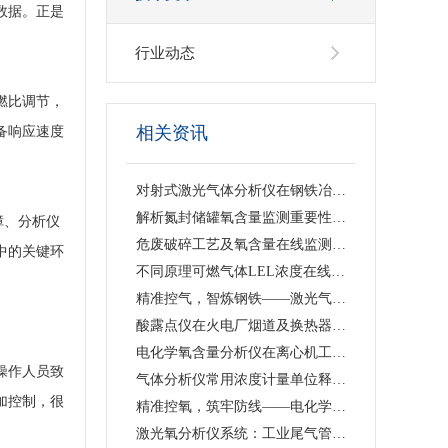
数据。正是
行业动态
燃比调节，
相关资讯
备响应速度
对射式激光气体分析仪在钢铁冶金行业的应用与行业价值
解析氮封储罐氧含量监测重要性，原位单端直插激光气体分析仪的落地应用与工艺价值
障、分析仪
危废破碎工艺及氧含量在线监测浅析 —— 激光气体分析仪在工艺安全中的应用
中的关键环
不同原理可燃气体LEL浓度在线监测仪技术特点及工业选型指南
精准控气，智炼钢铁——激光气体分析仪赋能钢铁冶炼高效低碳生产
酸露点仪在火电厂烟道及换热器防腐中的应用
电化学氧含量分析仪在离心机工艺中的应用价值与产品解析
操作人员致
气体分析仪常用浓度计量单位释义、换算关系及适用场景说明
加控制，很
精准控氧，筑牢防线——电化学氧含量分析仪在反应釜工艺中的深度应用
激光氧分析仪系统：工业尾气管道精准测氧、筑牢工艺安全防线