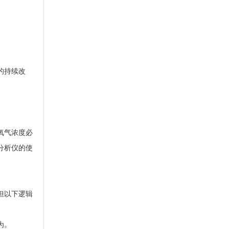
的持续改
氧气浓度必
分析仪的使
但以下逻辑
为。