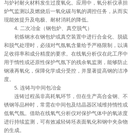
与炉衬耐火材料发生过度氧化。应用中，氧分析仪承担
炉气监测以及燃烧后一氧化碳与氧的调控任务，从而实
现能效提升及电极、耐材消耗的降低。
4. 二次冶金（钢包炉、真空脱气）
初炼钢水在钢包炉或真空装置中进行合金化、脱硫
和脱气处理时，必须对气氛氧含量给予严格限制，以满
足收得率和成分精度的要求。在线氧分析仪在此工序中
用于惰性或还原性保护气氛下的残余氧监测，能够防止
钢液再氧化，保障化学成分受控，并显著提高钢的洁净
度。
5. 连铸与中间包冶金
连铸过程虽非高耗氧环节，但在生产高合金钢、不
锈钢等品种时，常需在中间包及结晶器区域维持惰性或
低氧气氛。借助在线氧气分析仪对保护气体中的氧浓度
进行持续监测，可有效减轻铸坯表面氧化和钢中夹杂物
的生成。