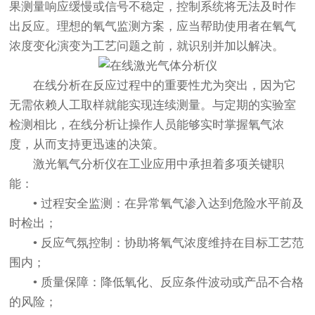
果测量响应缓慢或信号不稳定，控制系统将无法及时作
出反应。理想的氧气监测方案，应当帮助使用者在氧气
浓度变化演变为工艺问题之前，就识别并加以解决。
在线分析在反应过程中的重要性尤为突出，因为它
无需依赖人工取样就能实现连续测量。与定期的实验室
检测相比，在线分析让操作人员能够实时掌握氧气浓
度，从而支持更迅速的决策。
激光氧气分析仪
在工业应用中承担着多项关键职
能：
• 过程安全监测：在异常氧气渗入达到危险水平前及
时检出；
• 反应气氛控制：协助将氧气浓度维持在目标工艺范
围内；
• 质量保障：降低氧化、反应条件波动或产品不合格
的风险；