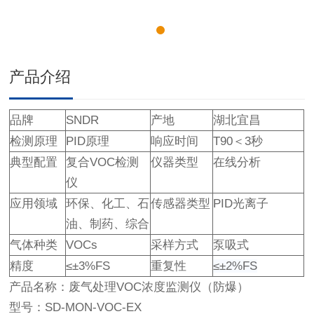
产品介绍
品牌
SNDR
产地
湖北宜昌
检测原理
PID原理
响应时间
T90＜3秒
典型配置
复合VOC检测
仪器类型
在线分析
仪
应用领域
环保、化工、石
传感器类型
PID光离子
油、制药、综合
气体种类
VOCs
采样方式
泵吸式
精度
≤±3%FS
重复性
≤±2%FS
产品名称：废气处理VOC浓度监测仪（防爆）
型号：SD-MON-VOC-EX