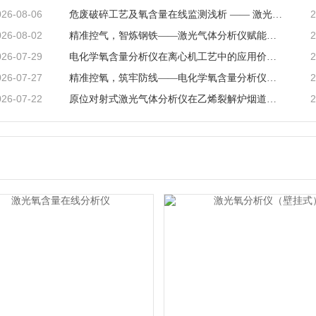
026-08-06
2
危废破碎工艺及氧含量在线监测浅析 —— 激光气体分析仪在工艺安全中的应用
026-08-02
2
精准控气，智炼钢铁——激光气体分析仪赋能钢铁冶炼高效低碳生产
026-07-29
2
电化学氧含量分析仪在离心机工艺中的应用价值与产品解析
026-07-27
2
精准控氧，筑牢防线——电化学氧含量分析仪在反应釜工艺中的深度应用
026-07-22
2
原位对射式激光气体分析仪在乙烯裂解炉烟道CO检测中的应用