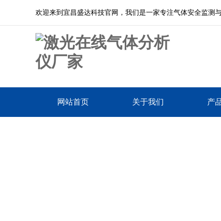
欢迎来到宜昌盛达科技官网，我们是一家专注气体安全监测
网站首页
关于我们
产