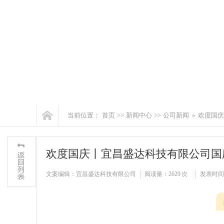
当前位置：
首页
>>
新闻中心
>>
公司新闻
»
欢度国庆
欢度国庆丨宜昌盛达科技有限公司国
文案编辑：宜昌盛达科技有限公司
阅读量：
2629 次
发表时间：20