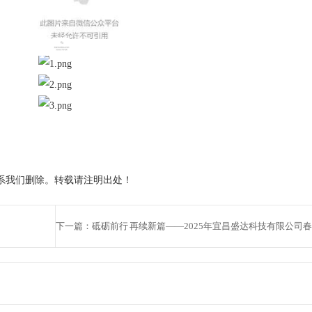
系我们删除。转载请注明出处！