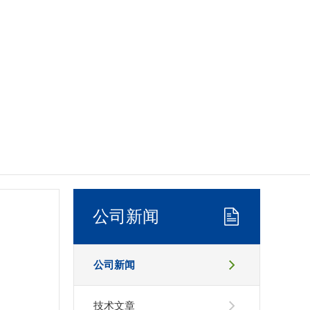
公司新闻
公司新闻
技术文章