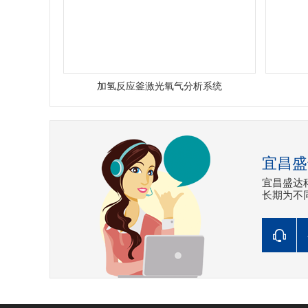
加氢反应釜激光氧气分析系统
宜昌盛
宜昌盛达
长期为不