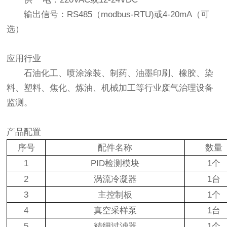
输出信号：RS485（modbus-RTU)或4-20mA（可
选）
应用行业
石油化工、喷涂涂装、制药、油墨印刷、橡胶、染
料、塑料、焦化、炼油、机械加工等行业废气治理设备
监测。
产品配置
序号
配件名称
数量
1
PID检测模块
1个
2
涡流冷凝器
1台
3
主控制板
1个
4
真空采样泵
1台
5
精细过滤器
1个