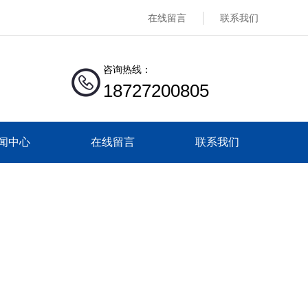
在线留言
联系我们
咨询热线：
18727200805
闻中心
在线留言
联系我们