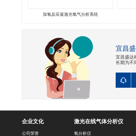
加氢反应釜激光氧气分析系统
宜昌盛
宜昌盛达
长期为不
企业文化
激光在线气体分析仪
公司荣誉
氧分析仪