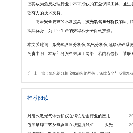
使其成为危废处理行业中不可或缺的安全保障工具。通过
强有力的技术支持。
随着安全要求的不断提高，
激光氧含量分析仪
的应用
挥其优势，为工业生产的效率和安全保驾护航。
本文关键词：激光氧含量分析仪,氧气分析仪,危废破碎系
免责申明：本站部分资料来源于网络，若内容侵权，请联
上一篇：氧化锆分析仪赋能火焰焊接，保障安全与质量双
推荐阅读
2
对射式激光气体分析仪在钢铁冶金行业的应用与行业价值
2
危废破碎工艺及氧含量在线监测浅析 —— 激光气体分析仪在工艺安全中的应用