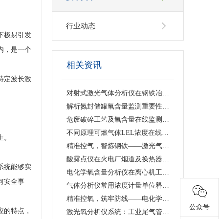
行业动态
下极易引发
内，是一个
相关资讯
特定波长激
对射式激光气体分析仪在钢铁冶金行业的应用与行业价值
解析氮封储罐氧含量监测重要性，原位单端直插激光气体分析仪的落地应用与工艺价值
危废破碎工艺及氧含量在线监测浅析 —— 激光气体分析仪在工艺安全中的应用
不同原理可燃气体LEL浓度在线监测仪技术特点及工业选型指南
生。
精准控气，智炼钢铁——激光气体分析仪赋能钢铁冶炼高效低碳生产
酸露点仪在火电厂烟道及换热器防腐中的应用
系统能够实
电化学氧含量分析仪在离心机工艺中的应用价值与产品解析
何安全事
气体分析仪常用浓度计量单位释义、换算关系及适用场景说明
精准控氧，筑牢防线——电化学氧含量分析仪在反应釜工艺中的深度应用
公众号
应的特点，
激光氧分析仪系统：工业尾气管道精准测氧、筑牢工艺安全防线