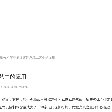
量分析仪在危废破碎系统工艺中的应用
艺中的应用
25-03-19 15:18:56
。然而，破碎过程中会释放出可挥发性的易燃易爆气体，这些气体在特定
氮气以控制氧含量成为了一种常见的保护措施。而激光氧含量分析仪在这