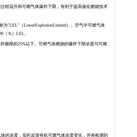
燃烧过程温升和可燃气体爆炸下限，有利于提高催化燃烧技术
（LowerExplosionLimited）。空气中可燃气体
0（
％
）LEL。
爆炸极限的25%以下。可燃气体燃烧的爆炸下限浓度与可燃
气体的浓度，实时反馈有机可燃气体浓度变化，并将检测到