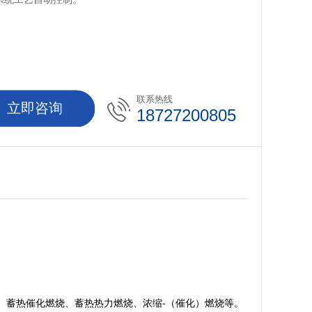
联系热线
立即咨询
18727200805
烧、蓄热催化燃烧、蓄热热力燃烧、浓缩-（催化）燃烧等。