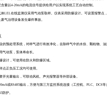
含量以4-20mA的电流信号提供给用户以实现系统工艺自动控制。
气体LEL在线监测仪采用气动泵取样。仪表采用防爆设计。可设置报警点
止废气治理设备发生爆炸事故。
点
专业的预处理系统，对样气进行有效净化，去除样气中的水份、颗粒物、油
采用气动泵，泵体寿命长。
防爆设计，可使用在防火和防爆区域。
采样点正负压工况均可使用。
报警开光量输出，可联动风机、声光报警器等外部设备。
-20mA或RS485输出，方便与第三方监控系统连接（工控机、PLC、DCS等
P65防护。