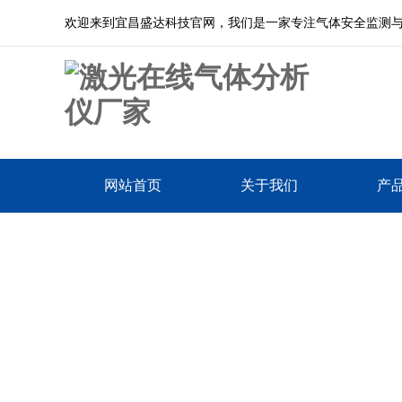
欢迎来到宜昌盛达科技官网，我们是一家专注气体安全监测
网站首页
关于我们
产