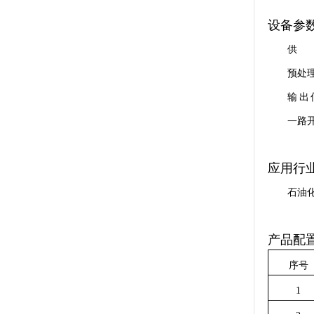
设备参
供 电
预处
输 出 
一路
应用行
石油
产品配
序号
1