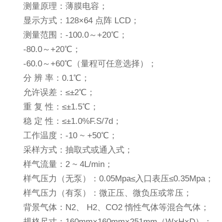
测量原理：薄膜电容；
显示方式：128×64 点阵 LCD；
测量范围：-100.0～+20℃；
-80.0～+20℃；
-60.0～+60℃（量程可任意选择）；
分 辨 率：0.1℃；
允许误差：≤±2℃；
重 复 性：≤±1.5℃；
稳 定 性：≤±1.0%F.S/7d；
工作温度：-10 ~ +50℃；
采样方式：抽取式或通入式；
样气流量：2 ~ 4L/min；
样气压力（无泵）：0.05Mpa≤入口表压≤0.35Mpa；
样气压力（有泵）：微正压、微负压或常压；
背景气体：N2、 H2、CO2 惰性气体等混合气体；
规格尺寸：160mm×160mm×251mm（W×H×D）；